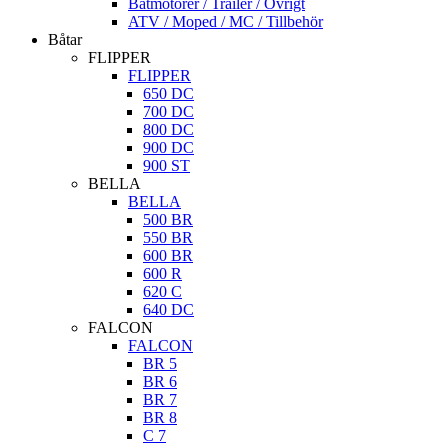
Båtmotorer / Trailer / Övrigt
ATV / Moped / MC / Tillbehör
Båtar
FLIPPER
FLIPPER
650 DC
700 DC
800 DC
900 DC
900 ST
BELLA
BELLA
500 BR
550 BR
600 BR
600 R
620 C
640 DC
FALCON
FALCON
BR 5
BR 6
BR 7
BR 8
C 7