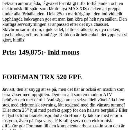
bekväm automatlåda, lågväxel för riktigt tuffa förhållanden och en
elektronisk diffspärr som får de nya MAXXIS-däcken att greppa
under alla förhållanden. Hela 25cm markfrigång i den individuellt
upphängda bakvagnen gör att man kan köra på helt nya ställen. Den
kraftiga servostyrningen är anpassad efter det nya chassiet.
Skivbromsar runt om, mjuk sadel, bättre strålkastare, nya räcken,
nya handtag och ny frontbåge. Rubicon är helt enkelt det yppersta vi
gjort, hittills!
Pris: 149,875:- Inkl moms
FOREMAN TRX 520 FPE
Javisst, den är snygg att se på, men det här är också en maskin som
bara växer med uppgiften. Den har allt som en modern ATV
behöver och mer därtill. Vad sägs om en sekventiell växellåda i fem
steg med elektronisk styrning, lätt reglerad med din vänstra tumme?
Eller stora 25’’ hjul med perfekt grepp för den halaste berghäll? Eller
en tyst och fin bränsleinsprutad äkta Honda fyrtaktare med enorm
råstyrka, även på låga varvtal? Kraftig servo och elektronisk
diffspärr gör Foreman till den kompetenta arbetsmaskin som den är