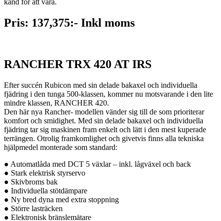
känd för att vara.
Pris: 137,375:- Inkl moms
RANCHER TRX 420 AT IRS
Efter succén Rubicon med sin delade bakaxel och individuella
fjädring i den tunga 500-klassen, kommer nu motsvarande i den lite
mindre klassen, RANCHER 420.
Den här nya Rancher- modellen vänder sig till de som prioriterar
komfort och smidighet. Med sin delade bakaxel och individuella
fjädring tar sig maskinen fram enkelt och lätt i den mest kuperade
terrängen. Otrolig framkomlighet och givetvis finns alla tekniska
hjälpmedel monterade som standard:
● Automatlåda med DCT 5 växlar – inkl. lågväxel och back
● Stark elektrisk styrservo
● Skivbroms bak
● Individuella stötdämpare
● Ny bred dyna med extra stoppning
● Större lasträcken
● Elektronisk bränslemätare