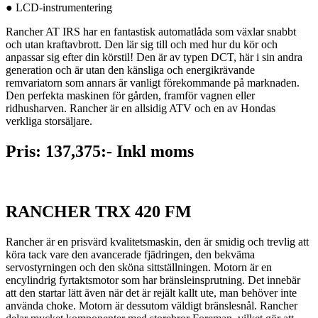
● LCD-instrumentering
Rancher AT IRS har en fantastisk automatlåda som växlar snabbt
och utan kraftavbrott. Den lär sig till och med hur du kör och
anpassar sig efter din körstil! Den är av typen DCT, här i sin andra
generation och är utan den känsliga och energikrävande
remvariatorn som annars är vanligt förekommande på marknaden.
Den perfekta maskinen för gården, framför vagnen eller
ridhusharven. Rancher är en allsidig ATV och en av Hondas
verkliga storsäljare.
Pris: 137,375:- Inkl moms
RANCHER TRX 420 FM
Rancher är en prisvärd kvalitetsmaskin, den är smidig och trevlig att
köra tack vare den avancerade fjädringen, den bekväma
servostyrningen och den sköna sittställningen. Motorn är en
encylindrig fyrtaktsmotor som har bränsleinsprutning. Det innebär
att den startar lätt även när det är rejält kallt ute, man behöver inte
använda choke. Motorn är dessutom väldigt bränslesnål. Rancher