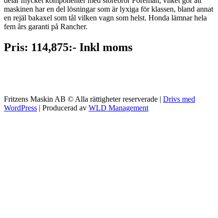
delar mycket komponenter med storebror Foreman, vilket gör att
maskinen har en del lösningar som är lyxiga för klassen, bland annat
en rejäl bakaxel som tål vilken vagn som helst. Honda lämnar hela
fem års garanti på Rancher.
Pris: 114,875:- Inkl moms
Fritzens Maskin AB © Alla rättigheter reserverade |
Drivs med
WordPress
| Producerad av
WLD Management