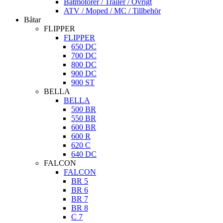
Båtmotorer / Trailer / Övrigt
ATV / Moped / MC / Tillbehör
Båtar
FLIPPER
FLIPPER
650 DC
700 DC
800 DC
900 DC
900 ST
BELLA
BELLA
500 BR
550 BR
600 BR
600 R
620 C
640 DC
FALCON
FALCON
BR 5
BR 6
BR 7
BR 8
C 7