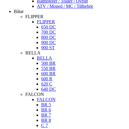
Båtmotorer / Trailer / Övrigt
ATV / Moped / MC / Tillbehör
Båtar
FLIPPER
FLIPPER
650 DC
700 DC
800 DC
900 DC
900 ST
BELLA
BELLA
500 BR
550 BR
600 BR
600 R
620 C
640 DC
FALCON
FALCON
BR 5
BR 6
BR 7
BR 8
C 7