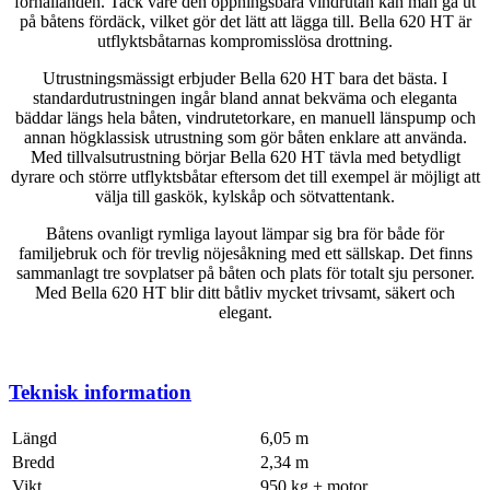
förhållanden. Tack vare den öppningsbara vindrutan kan man gå ut
på båtens fördäck, vilket gör det lätt att lägga till. Bella 620 HT är
utflyktsbåtarnas kompromisslösa drottning.
Utrustningsmässigt erbjuder Bella 620 HT bara det bästa. I
standardutrustningen ingår bland annat bekväma och eleganta
bäddar längs hela båten, vindrutetorkare, en manuell länspump och
annan högklassisk utrustning som gör båten enklare att använda.
Med tillvalsutrustning börjar Bella 620 HT tävla med betydligt
dyrare och större utflyktsbåtar eftersom det till exempel är möjligt att
välja till gaskök, kylskåp och sötvattentank.
Båtens ovanligt rymliga layout lämpar sig bra för både för
familjebruk och för trevlig nöjesåkning med ett sällskap. Det finns
sammanlagt tre sovplatser på båten och plats för totalt sju personer.
Med Bella 620 HT blir ditt båtliv mycket trivsamt, säkert och
elegant.
Teknisk information
Längd
6,05 m
Bredd
2,34 m
Vikt
950 kg + motor