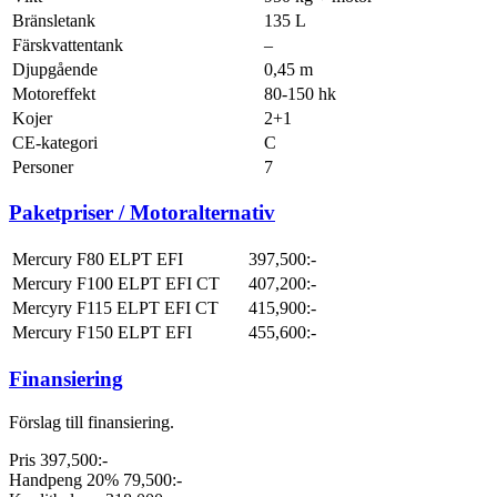
Bränsletank
135 L
Färskvattentank
–
Djupgående
0,45 m
Motoreffekt
80-150 hk
Kojer
2+1
CE-kategori
C
Personer
7
Paketpriser / Motoralternativ
Mercury F80 ELPT EFI
397,500:-
Mercury F100 ELPT EFI CT
407,200:-
Mercyry F115 ELPT EFI CT
415,900:-
Mercury F150 ELPT EFI
455,600:-
Finansiering
Förslag till finansiering.
Pris 397,500:-
Handpeng 20% 79,500:-