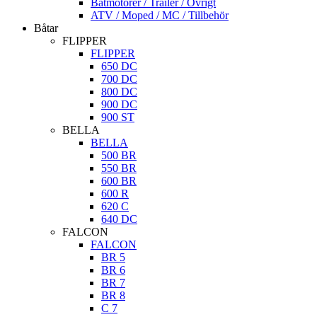
Båtmotorer / Trailer / Övrigt
ATV / Moped / MC / Tillbehör
Båtar
FLIPPER
FLIPPER
650 DC
700 DC
800 DC
900 DC
900 ST
BELLA
BELLA
500 BR
550 BR
600 BR
600 R
620 C
640 DC
FALCON
FALCON
BR 5
BR 6
BR 7
BR 8
C 7