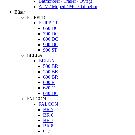
Båtmotorer / Trailer / Övrigt
ATV / Moped / MC / Tillbehör
Båtar
FLIPPER
FLIPPER
650 DC
700 DC
800 DC
900 DC
900 ST
BELLA
BELLA
500 BR
550 BR
600 BR
600 R
620 C
640 DC
FALCON
FALCON
BR 5
BR 6
BR 7
BR 8
C 7