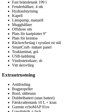
Fast bränsletank 199 l
Fenderhållare, 4 stk
Hydraulstyrning
Kapell
Länspump, manuell
Mugghållare
Offshore sits
Plats för kartplotter 9″
Plats för kemtoa
Räcken/beslag i syrafast rst stål
SmartCraft- mätare panel
Teaklaminat, grå
USB-laddning
Vindrutetorkare, sb
Vitt skrovfärg
Extrautrustning
Antifouling
Bogpropeller
Bord, sittbrunn
Dubbelbatteri (utan batteri)
Färskvattentank 10 L + kran
Garmin echoMAP 91sv
Gasolinkök + fack