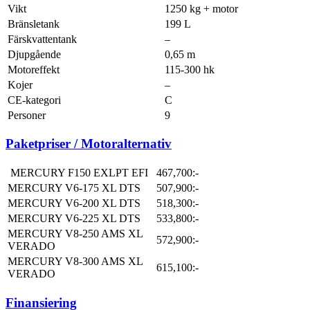
Vikt
1250 kg + motor
Bränsletank
199 L
Färskvattentank
–
Djupgående
0,65 m
Motoreffekt
115-300 hk
Kojer
–
CE-kategori
C
Personer
9
Paketpriser / Motoralternativ
MERCURY F150 EXLPT EFI
467,700:-
MERCURY V6-175 XL DTS
507,900:-
MERCURY V6-200 XL DTS
518,300:-
MERCURY V6-225 XL DTS
533,800:-
MERCURY V8-250 AMS XL
572,900:-
VERADO
MERCURY V8-300 AMS XL
615,100:-
VERADO
Finansiering