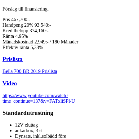
Förslag till finansiering.
Pris 467,700:-
Handpeng 20% 93,540:-
Kreditbelopp 374,160:-
Ränta 4,95%
Månadskostnad 2,949:- / 180 Månader
Effektiv ränta 5,33%
Prislista
Bella 700 BR 2019 Prislista
Video
https://www.youtube.com/watch?
time_continue=137&v=FATxliSPl-U
Standardutrustning
12V eluttag
ankarbox, 3 st
Dynsats, inkl.solbädd före