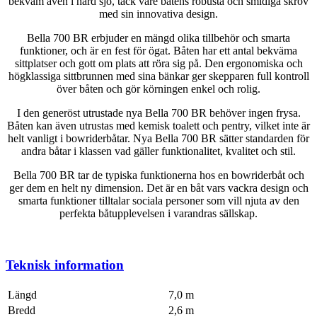
bekväm även i hård sjö, tack vare båtens robusta och smidiga skrov
med sin innovativa design.
Bella 700 BR erbjuder en mängd olika tillbehör och smarta
funktioner, och är en fest för ögat. Båten har ett antal bekväma
sittplatser och gott om plats att röra sig på. Den ergonomiska och
högklassiga sittbrunnen med sina bänkar ger skepparen full kontroll
över båten och gör körningen enkel och rolig.
I den generöst utrustade nya Bella 700 BR behöver ingen frysa.
Båten kan även utrustas med kemisk toalett och pentry, vilket inte är
helt vanligt i bowriderbåtar. Nya Bella 700 BR sätter standarden för
andra båtar i klassen vad gäller funktionalitet, kvalitet och stil.
Bella 700 BR tar de typiska funktionerna hos en bowriderbåt och
ger dem en helt ny dimension. Det är en båt vars vackra design och
smarta funktioner tilltalar sociala personer som vill njuta av den
perfekta båtupplevelsen i varandras sällskap.
Teknisk information
Längd
7,0 m
Bredd
2,6 m