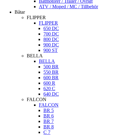
Båtmotorer / Trailer / Övrigt
ATV / Moped / MC / Tillbehör
Båtar
FLIPPER
FLIPPER
650 DC
700 DC
800 DC
900 DC
900 ST
BELLA
BELLA
500 BR
550 BR
600 BR
600 R
620 C
640 DC
FALCON
FALCON
BR 5
BR 6
BR 7
BR 8
C 7