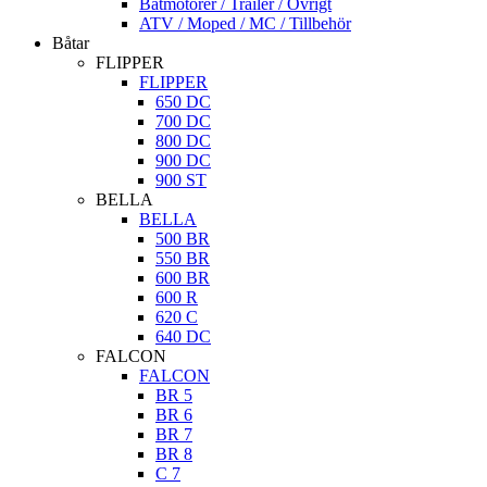
Båtmotorer / Trailer / Övrigt
ATV / Moped / MC / Tillbehör
Båtar
FLIPPER
FLIPPER
650 DC
700 DC
800 DC
900 DC
900 ST
BELLA
BELLA
500 BR
550 BR
600 BR
600 R
620 C
640 DC
FALCON
FALCON
BR 5
BR 6
BR 7
BR 8
C 7